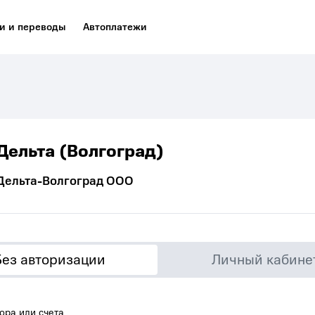
и и переводы
Автоплатежи
Дельта (Волгоград)
Дельта-Волгоград ООО
Без авторизации
Личный кабине
ора или счета