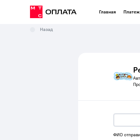
Главная
Платеж
Назад
Р
Ав
Пр
ФИО отправи