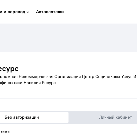
и и переводы
Автоплатежи
есурс
тономная Некоммерческая Организация Центр Социальных Услуг И
офилактики Насилия Ресурс
Без авторизации
Личный кабинет
теля