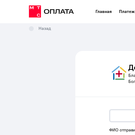
Главная
Платеж
Назад
Д
Бл
Бол
ФИО отправи