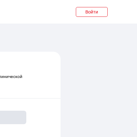
Войти
линической