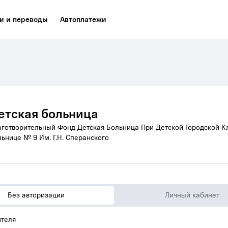
и и переводы
Автоплатежи
етская больница
аготворительный Фонд Детская Больница При Детской Городской К
ьнице № 9 Им. Г.Н. Сперанского
Без авторизации
Личный кабинет
теля