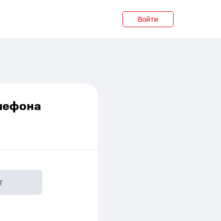
Войти
елефона
т