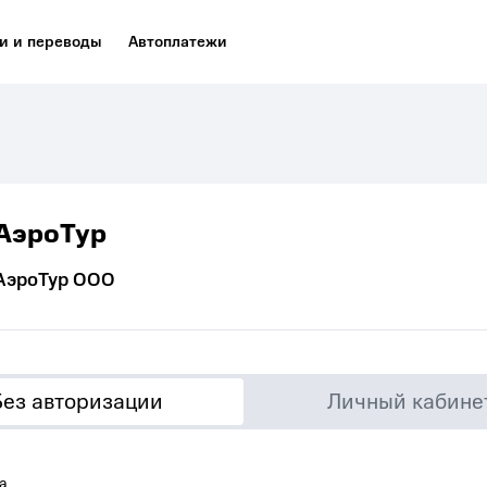
и и переводы
Автоплатежи
АэроТур
АэроТур ООО
Без авторизации
Личный кабине
а